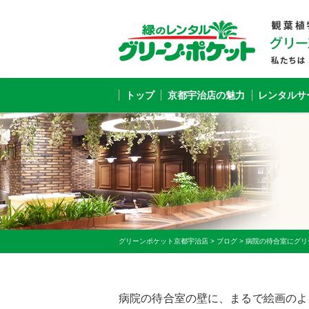
トップ
京都宇治店の魅力
レンタルサ
グリーンポケット京都宇治店
>
ブログ
>
病院の待合室にグリ
病院の待合室の壁に、まるで絵画のよ