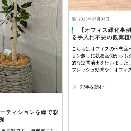
2026年07月03日
【オフィス緑化事
る手入れ不要の観葉植
こちらはオフィスの休憩室
ョン越しに執務室側からも
的な空間演出を行いました
フレッシュ効果や、オフィ
記事を読む
ーティションを緑で彩
例
置事例です。 無機質になり