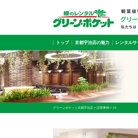
トップ
京都宇治店の魅力
レンタルサ
グリーンポケット京都宇治店
>
設置事例
>
10