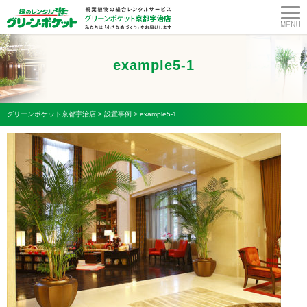
example5-1
グリーンポケット京都宇治店
>
設置事例
>
example5-1