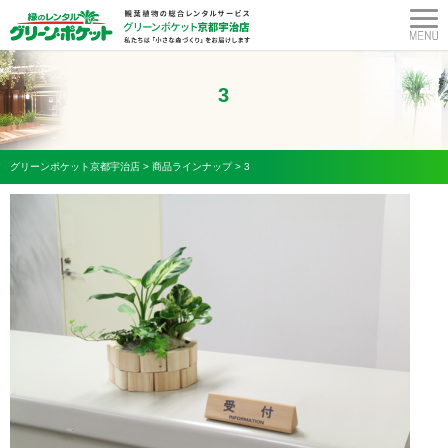
3
グリーンポケット京都宇治店
>
商品ラインナップ
>
3