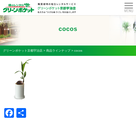
cocos
グリーンポケット京都宇治店
>
商品ラインナップ
>
cocos
Facebook
共
有