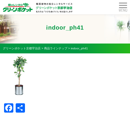
indoor_ph41
グリーンポケット京都宇治店
>
商品ラインナップ
>
indoor_ph41
Facebook
共
有