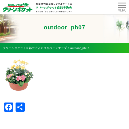
outdoor_ph07
グリーンポケット京都宇治店
>
商品ラインナップ
>
outdoor_ph07
Facebook
共
有