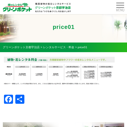
price01
グリーンポケット京都宇治店
>
レンタルサービス・料金
>
price01
Facebook
共
有