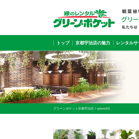
トップ
京都宇治店の魅力
レンタルサ
グリーンポケット京都宇治店
>
plants03