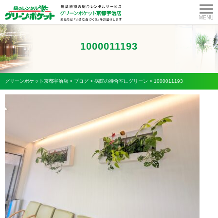
1000011193
グリーンポケット京都宇治店
>
ブログ
>
病院の待合室にグリーン
>
1000011193