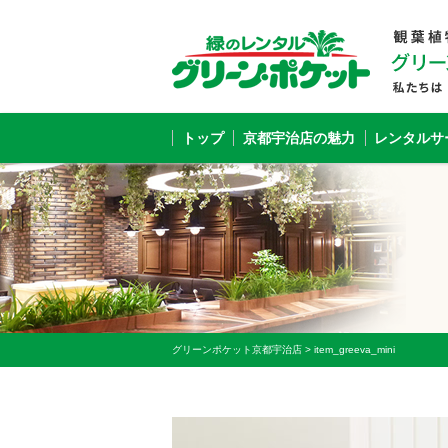
トップ
京都宇治店の魅力
レンタルサ
グリーンポケット京都宇治店
>
item_greeva_mini